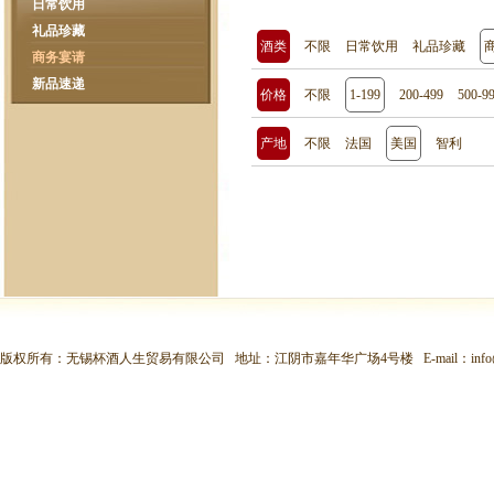
日常饮用
礼品珍藏
酒类
不限
日常饮用
礼品珍藏
商务宴请
新品速递
价格
不限
1-199
200-499
500-9
产地
不限
法国
美国
智利
版权所有：无锡杯酒人生贸易有限公司 地址：江阴市嘉年华广场4号楼 E-mail：
inf